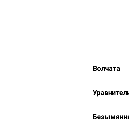
Волчата
Уравнител
Безымянн