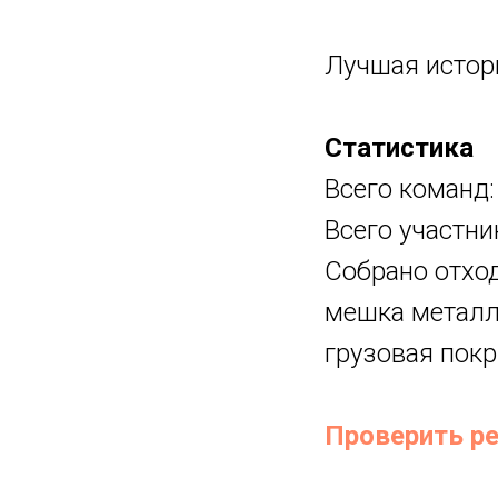
Лучшая истор
Статистика
Всего команд:
Всего участни
Собрано отход
мешка металла
грузовая пок
Проверить р