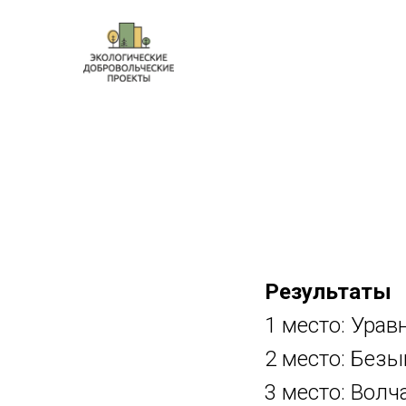
Чистое Парг
Результаты
1 место: Урав
2 место: Без
3 место: Волч