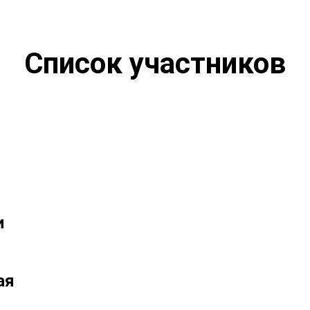
Список участников
и
ая