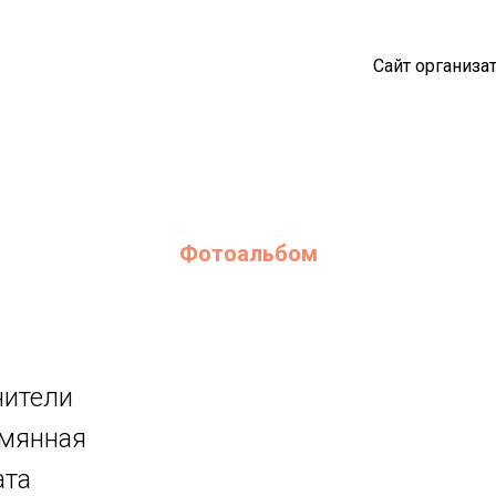
олово: Осиновая Роща
Сайт организа
Фотоальбом
нители
ымянная
ата